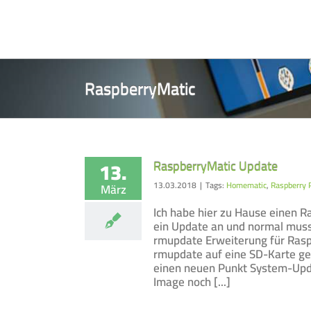
Zum
Inhalt
springen
RaspberryMatic
13.
RaspberryMatic Update
13.03.2018
|
Tags:
Homematic
,
Raspberry 
März
Ich habe hier zu Hause einen 
ein Update an und normal muss
rmupdate Erweiterung für Rasp
rmupdate auf eine SD-Karte ge
einen neuen Punkt System-Upd
Image noch [...]