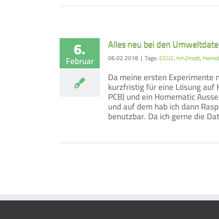
6.
Alles neu bei den Umweltdat
06.02.2018
|
Tags:
CCU2
,
hm2mqtt
,
Homeb
Februar
Da meine ersten Experimente m
kurzfristig für eine Lösung au
PCB) und ein Homematic Aussen
und auf dem hab ich dann Raspb
benutzbar. Da ich gerne die Da