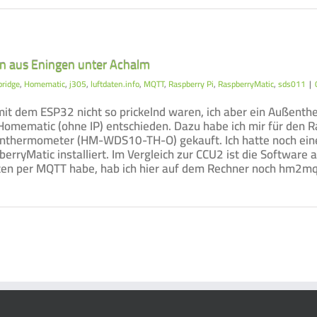
en aus Eningen unter Achalm
ridge
,
Homematic
,
j305
,
luftdaten.info
,
MQTT
,
Raspberry Pi
,
RaspberryMatic
,
sds011
|
it dem ESP32 nicht so prickelnd waren, ich aber ein Außenth
f Homematic (ohne IP) entschieden. Dazu habe ich mir für de
thermometer (HM-WDS10-TH-O) gekauft. Ich hatte noch einen
erryMatic installiert. Im Vergleich zur CCU2 ist die Software
ten per MQTT habe, hab ich hier auf dem Rechner noch hm2mqtt 