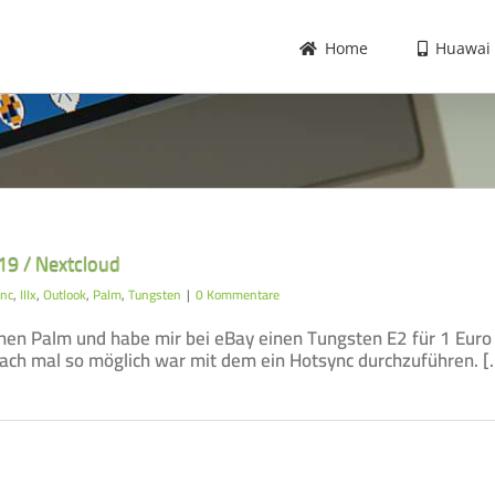
Home
Huawai
19 / Nextcloud
nc
,
IIIx
,
Outlook
,
Palm
,
Tungsten
|
0 Kommentare
inen Palm und habe mir bei eBay einen Tungsten E2 für 1 Euro 
fach mal so möglich war mit dem ein Hotsync durchzuführen. [