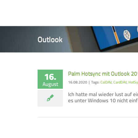
Zum
Inhalt
springen
Outlook
16.
Palm Hotsync mit Outlook 20
16.08.2020
|
Tags:
CalDAV
,
CardDAV
,
HotSy
August
Ich hatte mal wieder lust auf e
es unter Windows 10 nicht ein