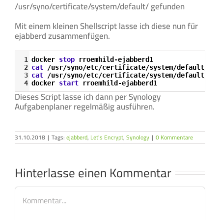
/usr/syno/certificate/system/default/ gefunden
Mit einem kleinen Shellscript lasse ich diese nun für
ejabberd zusammenfügen.
Syntax
1
docker 
stop
 rroemhild-ejabberd1
Highlighter
2
cat
 /usr/syno/etc/certificate/system/default/ful
3
cat
 /usr/syno/etc/certificate/system/default/pri
4
docker 
start
 rroemhild-ejabberd1
Dieses Script lasse ich dann per Synology
Aufgabenplaner regelmäßig ausführen.
31.10.2018
|
Tags:
ejabberd
,
Let's Encrypt
,
Synology
|
0 Kommentare
Hinterlasse einen Kommentar
Kommentar