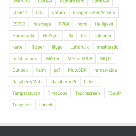
BMP085
CalDAV
capture card
CardDAV
CCS811
COC
Datum
Eningen unter Achalm
ESP32
feiertage
FPGA
hdmi
Helligkeit
Homematic
HotSync
IIIx
IIO
kalender
karte
Klipper
lilygo
Luftdruck
meshtastic
meshtastic ui
MiSTer
MiSTer FPGA
MQTT
Outlook
Palm
pdf
PlutoSDR
ramarkable
RaspberryMatic
Raspberry Pi
t-deck
Temperaturen
TimeCopy
Touchscreen
TS80P
Tungsten
Uhrzeit